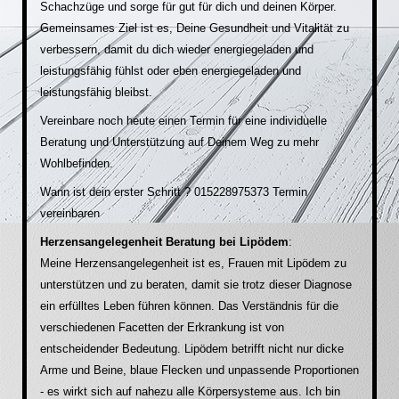
Schachzüge und sorge für gut für dich und deinen Körper.
Gemeinsames Ziel ist es, Deine Gesundheit und Vitalität zu
verbessern, damit du dich wieder energiegeladen und
leistungsfähig fühlst oder eben energiegeladen und
leistungsfähig bleibst.
Vereinbare noch heute einen Termin für eine individuelle
Beratung und Unterstützung auf Deinem Weg zu mehr
Wohlbefinden.
Wan
n ist dein erster Schritt ? 015228975373 Termin
vereinbaren
Herzensangelegenheit Beratung bei Lipödem
:
Meine Herzensangelegenheit ist es, Frauen mit Lipödem zu
unterstützen und zu beraten, damit sie trotz dieser Diagnose
ein erfülltes Leben führen können. Das Verständnis für die
verschiedenen Facetten der Erkrankung ist von
entscheidender Bedeutung. Lipödem betrifft nicht nur dicke
Arme und Beine, blaue Flecken und unpassende Proportionen
- es wirkt sich auf nahezu alle Körpersysteme aus. Ich bin