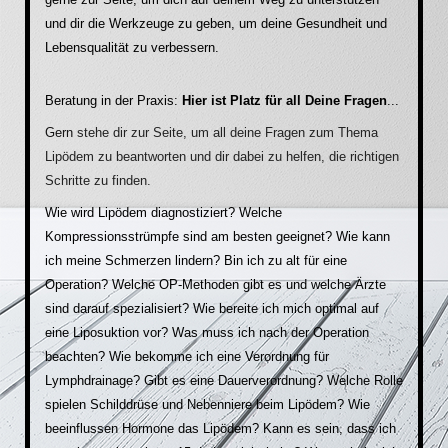
und dir die Werkzeuge zu geben, um deine Gesundheit und
Lebensqualität zu verbessern.
Beratung in der Praxis:
Hier ist Platz für all Deine Fragen
...
Gern
stehe dir zur Seite, um all deine Fragen zum Thema
Lipödem zu beantworten und dir dabei zu helfen, die richtigen
Schritte zu finden.
Wie wird Lipödem diagnostiziert? Welche
Kompressionsstrümpfe sind am besten geeignet? Wie kann
ich meine Schmerzen lindern? Bin ich zu alt für eine
Operation? Welche OP-Methoden gibt es und welche Ärzte
sind darauf spezialisiert? Wie bereite ich mich optimal auf
eine Liposuktion vor? Was muss ich nach der Operation
beachten? Wie bekomme ich eine Verordnung für
Lymphdrainage? Gibt es eine Dauerverordnung? Welche Rolle
spielen Schilddrüse und Nebenniere beim Lipödem? Wie
beeinflussen Hormone das Lipödem? Kann es sein, dass ich