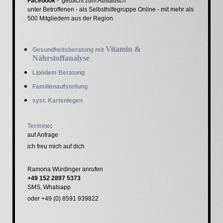
Facebook
- gedacht zum Austausch
unter Betroffenen - als Selbsthilfegruppe Online - mit mehr als
500 Mitgliedern aus der Region.
Vitamin &
Gesundheitsberatung mit
Nährstoffanalyse
Lipödem Beratung
Familienaufstellung
syst. Kartenlegen
Termine
:
a
uf Anfrage
ich freu mich auf dich
Ramona Würdinger anrufen
+49 152 2897 5373
SMS, Whatsapp
oder +49 (0) 8591 939822