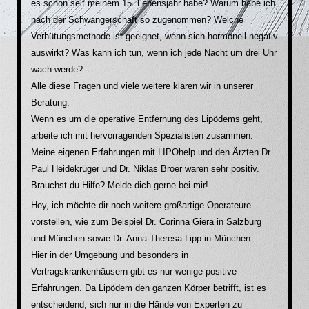
es schon seit meinem 15. Lebensjahr habe? Warum habe ich
nach der Schwangerschaft so zugenommen? Welche
Verhütungsmethode ist geeignet, wenn sich hormonell negativ
auswirkt? Was kann ich tun, wenn ich jede Nacht um drei Uhr
wach werde?
Alle diese Fragen und viele weitere klären wir in unserer
Beratung.
Wenn es um die operative Entfernung des Lipödems geht,
arbeite ich mit hervorragenden Spezialisten zusammen.
Meine eigenen Erfahrungen mit LIPOhelp und den Ärzten Dr.
Paul Heidekrüger und Dr. Niklas Broer waren sehr positiv.
Brauchst du Hilfe? Melde dich gerne bei mir!
Hey, ich möchte dir noch weitere großartige Operateure
vorstellen, wie zum Beispiel Dr. Corinna Giera in Salzburg
und München sowie Dr. Anna-Theresa Lipp in München.
Hier in der Umgebung und besonders in
Vertragskrankenhäusern gibt es nur wenige positive
Erfahrungen. Da Lipödem den ganzen Körper betrifft, ist es
entscheidend, sich nur in die Hände von Experten zu