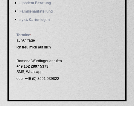
Lipödem Beratung
Familienaufstellung
syst. Kartenlegen
Termine
:
a
uf Anfrage
ich freu mich auf dich
Ramona Würdinger anrufen
+49 152 2897 5373
SMS, Whatsapp
oder +49 (0) 8591 939822