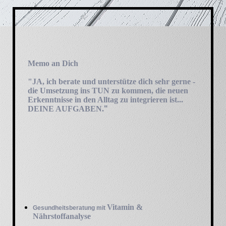
Memo an Dich
"JA, ich berate und unterstütze dich sehr gerne -
die Umsetzung ins TUN zu kommen, die neuen
Erkenntnisse in den Alltag zu integrieren ist...
DEINE AUFGABEN.
"
Vitamin &
Gesundheitsberatung mit
Nährstoffanalyse